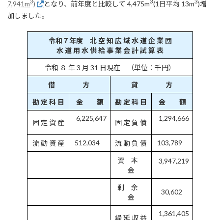
3
3
3
7,941m
)
となり、前年度と比較して 4,475m
(1日平均 13m
)増
加しました。
令和７年度 北 空 知 広 域 水 道 企 業 団
水 道 用 水 供 給 事 業 会 計 試 算 表
令和 ８ 年 3 月 31 日現在 （単位：千円）
借 方
貸 方
勘 定 科 目
金 額
勘 定 科 目
金 額
6,225,647
1,294,666
固 定 資 産
固 定 負 債
512,034
103,789
流 動 資 産
流 動 負 債
資 本
3,947,219
金
剰 余
30,602
金
1,361,405
繰 延 収 益