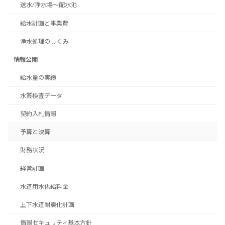
送水/浄水場～配水池
給水計画と事業費
浄水処理のしくみ
情報公開
給水量の実績
水質検査データ
契約入札情報
予算と決算
財務状況
経営計画
水道用水供給料金
上下水道耐震化計画
情報セキュリティ基本方針