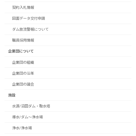
契約入札情報
図面データ交付申請
ダム放流警報について
職員採用情報
企業団について
企業団の組織
企業団の沿革
企業団の議会
施設
水源/沼田ダム・取水塔
導水/ダム～浄水場
浄水/浄水場