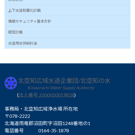
上下水道耐震化計画
情報セキュリティ基本方針
経営計画
水道用水供給料金
北空知広域水道企業団/北空知の水
Kitasorachi Water Supply Authority
(
法人番号 2000020019828
)
事務局・北空知広域浄水場 所在地
〒078-2222
北海道雨竜郡沼田町字沼田1248番地の1
電話番号 0164-35-1878