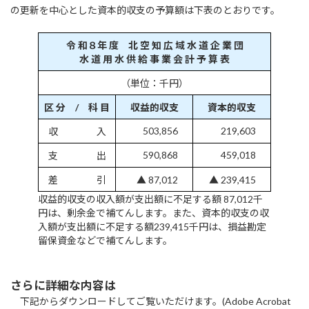
の更新を中心とした資本的収支の予算額は下表のとおりです。
令 和８年 度 北 空 知 広 域 水 道 企 業 団
水 道 用 水 供 給 事 業 会 計 予 算 表
（単位：千円）
区 分 / 科 目
収益的収支
資本的収支
503,856
219,603
収 入
590,868
459,018
支 出
差 引
▲ 87,012
▲ 239,415
収益的収支の収入額が支出額に不足する額 87,012千
円は、剰余金で補てんします。また、資本的収支の収
入額が支出額に不足する額239,415千円は、損益勘定
留保資金などで補てんします。
さらに詳細な内容は
下記からダウンロードしてご覧いただけます。(Adobe Acrobat