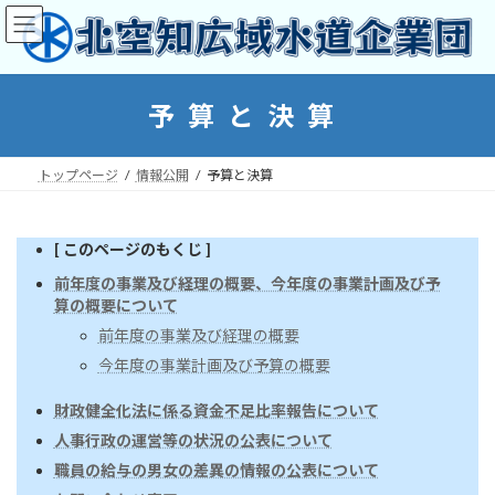
コ
ナ
ン
ビ
テ
ゲ
ン
ー
ツ
シ
予算と決算
へ
ョ
ス
ン
キ
に
トップページ
情報公開
予算と決算
ッ
移
プ
動
[ このページのもくじ ]
前年度の事業及び経理の概要、今年度の事業計画及び予
算の概要について
前年度の事業及び経理の概要
今年度の事業計画及び予算の概要
財政健全化法に係る資金不足比率報告について
人事行政の運営等の状況の公表について
職員の給与の男女の差異の情報の公表について