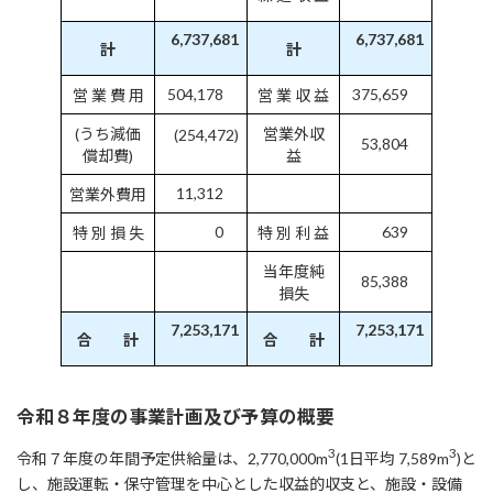
6,737,681
6,737,681
計
計
504,178
375,659
営 業 費 用
営 業 収 益
(うち減価
営業外収
(254,472)
53,804
償却費)
益
11,312
営業外費用
0
639
特 別 損 失
特 別 利 益
当年度純
85,388
損失
7,253,171
7,253,171
合 計
合 計
令和８年度の事業計画及び予算の概要
3
3
令和７年度の年間予定供給量は、2,770,000m
(1日平均 7,589m
)と
し、施設運転・保守管理を中心とした収益的収支と、施設・設備