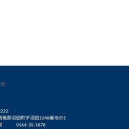
の水
2222
雨竜郡沼田町字沼田1248番地の1
 0164-35-1878