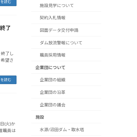
きを読む
施設見学について
契約入札情報
の終了
図面データ交付申請
ダム放流警報について
を終了し
職員採用情報
を希望さ
。
企業団について
企業団の組織
きを読む
企業団の沿革
企業団の議会
施設
(火)か
水源/沼田ダム・取水塔
監理職員は