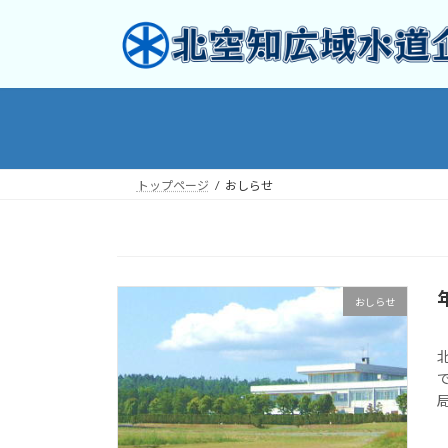
コ
ナ
ン
ビ
テ
ゲ
ン
ー
ツ
シ
へ
ョ
ス
ン
キ
に
トップページ
おしらせ
ッ
移
プ
動
おしらせ