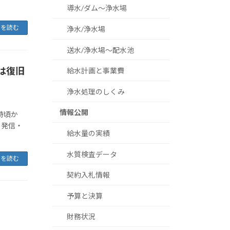
導水/ダム～浄水場
きを読む
浄水/浄水場
送水/浄水場～配水池
在は復旧
給水計画と事業費
浄水処理のしくみ
情報公開
1時頃か
、発信・
給水量の実績
水質検査データ
きを読む
契約入札情報
予算と決算
財務状況