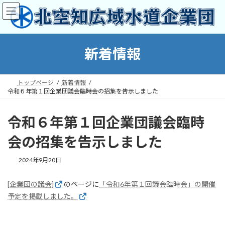
コ
ナ
ン
ビ
テ
ゲ
ン
ー
ツ
シ
新着情報
へ
ョ
ス
ン
キ
に
トップページ
新着情報
ッ
移
令和６年第１回企業団議会臨時会の招集を告示しました
プ
動
令和６年第１回企業団議会臨時
会の招集を告示しました
2024年9月20日
[企業団の議会]
のページに
「令和6年第１回議会臨時会」の開催
予定を掲載しました。