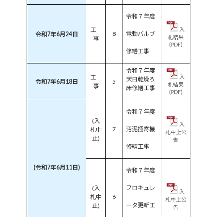
令和７年度
工
入
8
電動バルブ
令和7年6月24日
札結果
事
(PDF)
修繕工事
令和７年度
工
入
天日乾燥ろ
令和7年6月18日
5
札結果
事
床修繕工事
(PDF)
令和７年度
(入
入
7
汚泥掻寄機
札中
札中止公
止)
告
修繕工事
(令和7年6月11日)
令和７年度
フロキュレ
(入
入
6
札中
札中止公
ータ更新工
止)
告