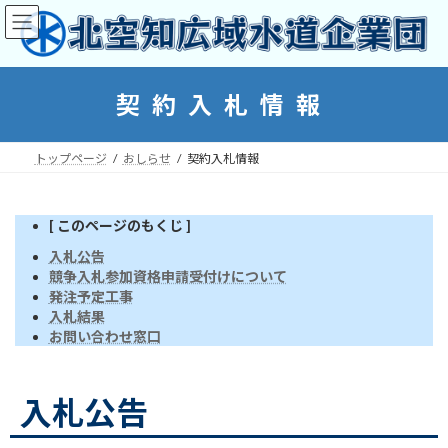
コ
ナ
ン
ビ
テ
ゲ
ン
ー
ツ
シ
契約入札情報
へ
ョ
ス
ン
キ
に
トップページ
おしらせ
契約入札情報
ッ
移
プ
動
[ このページのもくじ ]
入札公告
競争入札参加資格申請受付けについて
発注予定工事
入札結果
お問い合わせ窓口
入札公告