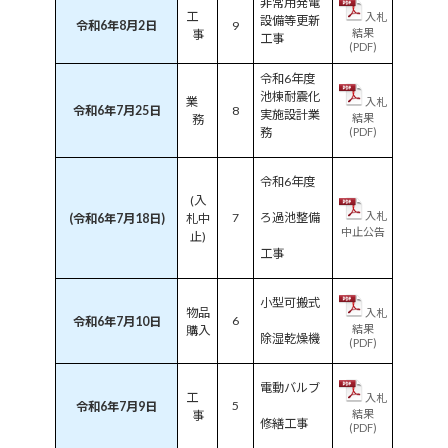
非常用発電
工
入札
設備等更新
令和6年8月2日
9
結果
事
工事
(PDF)
令和6年度
池棟耐震化
業
入札
令和6年7月25日
8
実施設計業
結果
務
務
(PDF)
令和6年度
(入
入札
7
ろ過池整備
(令和6年7月18日)
札中
中止公告
止)
工事
小型可搬式
物品
入札
6
令和6年7月10日
結果
購入
除湿乾燥機
(PDF)
電動バルブ
工
入札
5
令和6年7月9日
結果
事
修繕工事
(PDF)