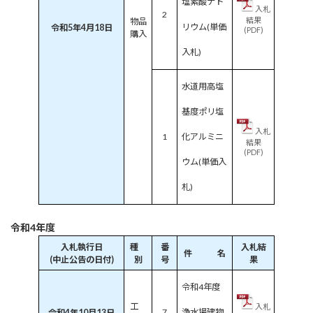
塩素酸ナト
入札
2
結果
物品
リウム(単価
令和5年4月18日
(PDF)
購入
入札)
水道用高塩
基度ポリ塩
入札
1
化アルミニ
結果
(PDF)
ウム(単価入
札)
令和4年度
入札執行日
種
番
入札結
件 名
(中止公告の日付)
別
号
果
令和4年度
工
入札
7
浄水場建物
令和4年10月13日