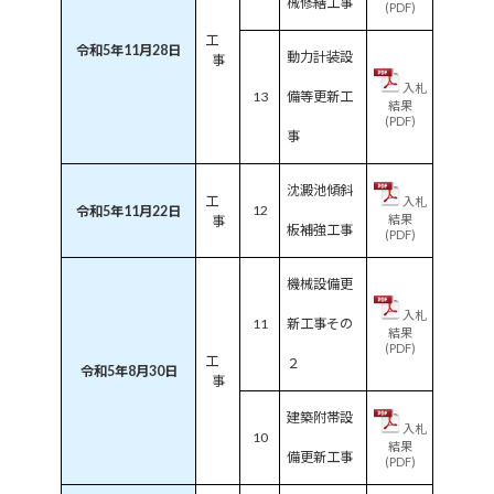
械修繕工事
(PDF)
工
令和5年11月28日
動力計装設
事
入札
13
備等更新工
結果
(PDF)
事
沈澱池傾斜
工
入札
12
令和5年11月22日
結果
事
板補強工事
(PDF)
機械設備更
入札
11
新工事その
結果
(PDF)
工
２
令和5年8月30日
事
建築附帯設
入札
10
結果
備更新工事
(PDF)