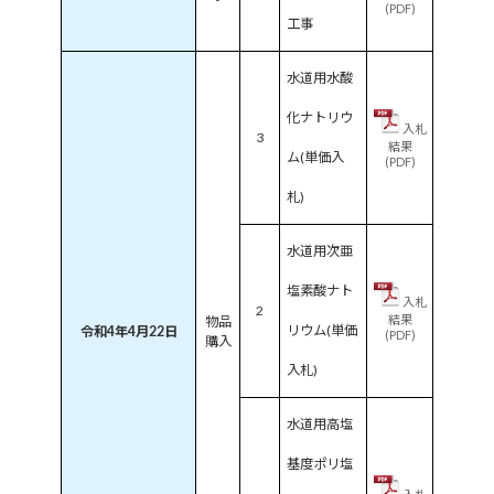
(PDF)
工事
水道用水酸
化ナトリウ
入札
3
結果
ム(単価入
(PDF)
札)
水道用次亜
塩素酸ナト
入札
2
結果
物品
リウム(単価
令和4年4月22日
(PDF)
購入
入札)
水道用高塩
基度ポリ塩