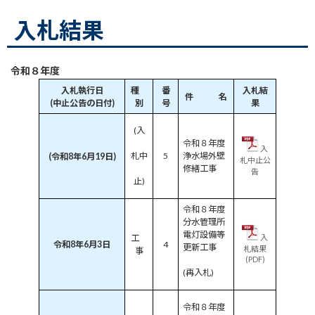
入札結果
令和８年度
入札執行日
種
番
入札結
件 名
(中止公告の日付)
別
号
果
(入
令和８年度
入
札中
5
浄水場外壁
(令和8年6月19日)
札中止公
修繕
工事
告
止)
令和８年度
分水管理所
電灯設備等
工
入
令和8年6月3日
4
更新
工事
札結果
事
(PDF)
(再入札)
令和８年度