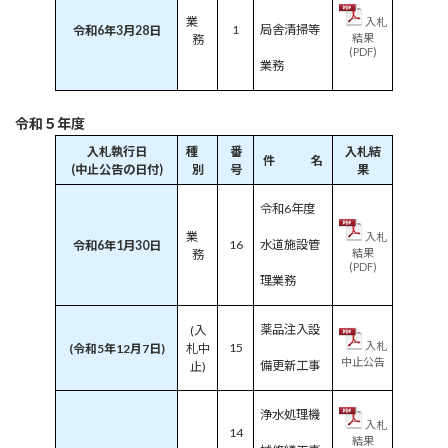
業
入札
1
局舎清掃等
令和6年3月28日
結果
務
(PDF)
業務
令和５年度
入札執行日
種
番
入札結
件 名
(中止公告の日付)
別
号
果
令和6年度
業
入札
16
水道施設管
令和6年1月30日
結果
務
(PDF)
理業務
薬品注入設
(入
入札
15
(令和5年12月7日)
札中
中止公告
備更新工事
止)
浄水処理機
入札
14
結果