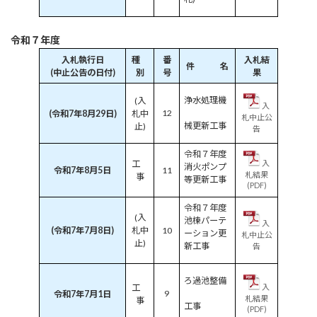
令和７年度
入札執行日
種
番
入札結
件 名
(中止公告の日付)
別
号
果
浄水処理機
(入
入
12
(令和7年8月29日)
札中
札中止公
械更新工事
止)
告
令和７年度
工
入
消火ポンプ
令和7年8月5日
11
札結果
事
等更新工事
(PDF)
令和７年度
(入
池棟パーテ
入
(令和7年7月8日)
札中
10
ーション更
札中止公
止)
新工事
告
ろ過池整備
工
入
9
令和7年7月1日
札結果
事
工事
(PDF)