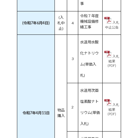
事
令和７年度
(入
機械設備修
入札
(令和7年6月4日)
札中
4
繕工事
中止公告
止)
水道用水酸
化ナトリウ
入札
3
結果
ム(単価入
(PDF)
札)
水道用次亜
塩素酸ナト
入札
2
結果
物品
リウム(単価
令和7年4月11日
(PDF)
購入
入札)