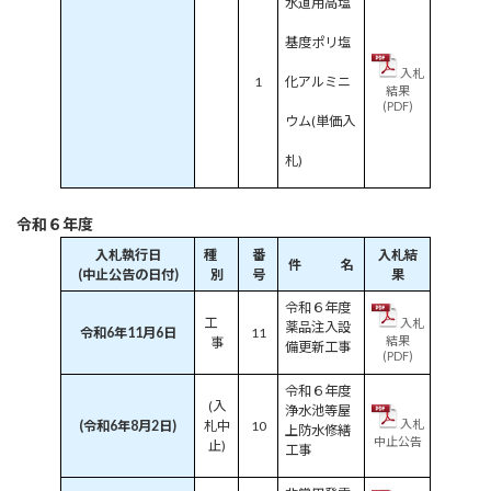
水道用高塩
基度ポリ塩
入札
1
化アルミニ
結果
(PDF)
ウム(単価入
札)
令和６年度
入札執行日
種
番
入札結
件 名
(中止公告の日付)
別
号
果
令和６年度
工
入札
薬品注入設
令和6年11月6日
11
結果
事
備更新工事
(PDF)
令和６年度
(入
浄水池等屋
入札
(令和6年8月2日)
札中
10
上防水修繕
中止公告
止)
工事