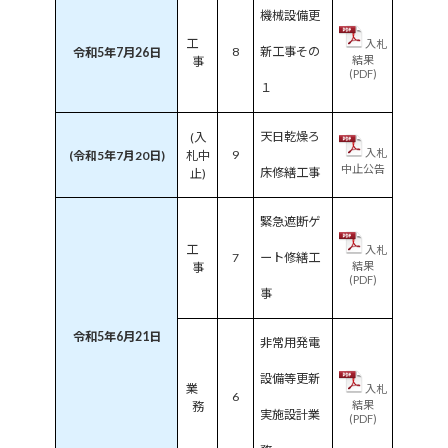
機械設備更
工
入札
8
新工事その
令和5年7月26日
結果
事
(PDF)
１
天日乾燥ろ
(入
入札
9
(令和5年7月20日)
札中
中止公告
床修繕工事
止)
緊急遮断ゲ
工
入札
7
ート修繕工
結果
事
(PDF)
事
令和5年6月21日
非常用発電
設備等更新
業
入札
6
結果
務
実施設計業
(PDF)