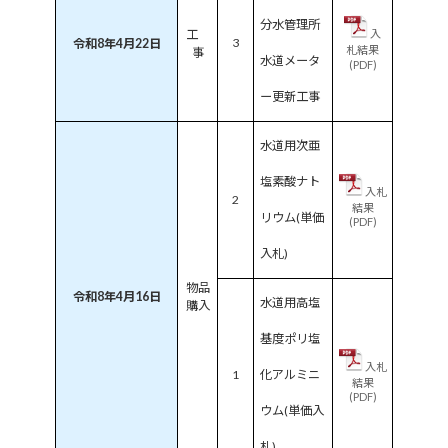
分水管理所
工
入
3
令和8年4月22日
札結果
事
水道メータ
(PDF)
ー更新工事
水道用次亜
塩素酸ナト
入札
2
結果
リウム(単価
(PDF)
入札)
物品
令和8年4月16日
水道用高塩
購入
基度ポリ塩
入札
1
化アルミニ
結果
(PDF)
ウム(単価入
札)