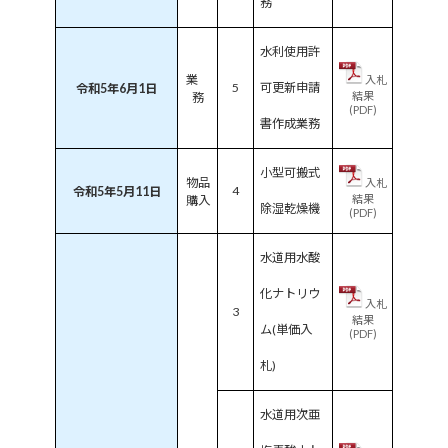
務
水利使用許
業
入札
5
可更新申請
令和5年6月1日
結果
務
(PDF)
書作成業務
小型可搬式
物品
入札
4
令和5年5月11日
結果
購入
除湿乾燥機
(PDF)
水道用水酸
化ナトリウ
入札
3
結果
ム(単価入
(PDF)
札)
水道用次亜