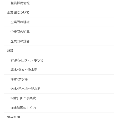
職員採用情報
企業団について
企業団の組織
企業団の沿革
企業団の議会
施設
水源/沼田ダム・取水塔
導水/ダム～浄水場
浄水/浄水場
送水/浄水場～配水池
給水計画と事業費
浄水処理のしくみ
情報公開