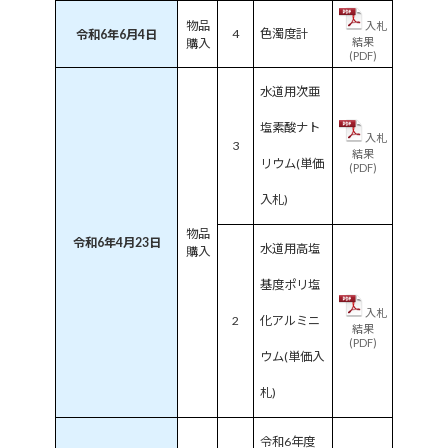
物品
入札
4
色濁度計
令和6年6月4日
結果
購入
(PDF)
水道用次亜
塩素酸ナト
入札
3
結果
リウム(単価
(PDF)
入札)
物品
令和6年4月23日
水道用高塩
購入
基度ポリ塩
入札
2
化アルミニ
結果
(PDF)
ウム(単価入
札)
令和6年度